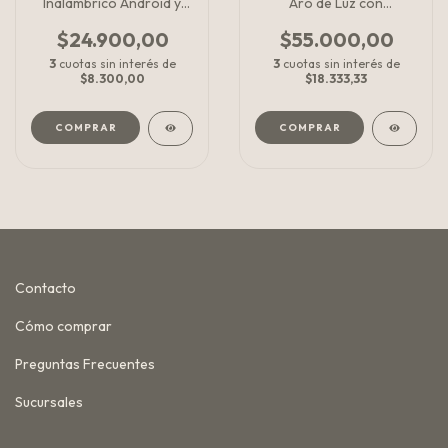
Inalámbrico Android y
Aro de Luz con
iPhone
disparador
$24.900,00
$55.000,00
3
cuotas sin interés de
3
cuotas sin interés de
$8.300,00
$18.333,33
Contacto
Cómo comprar
Preguntas Frecuentes
Sucursales