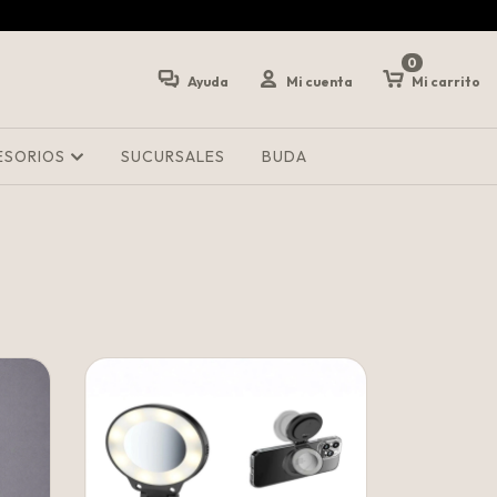
0
Ayuda
Mi cuenta
Mi carrito
ESORIOS
SUCURSALES
BUDA