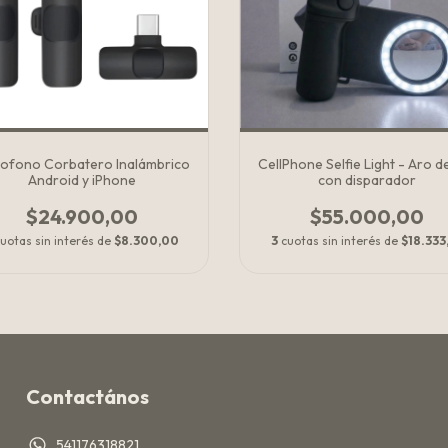
rofono Corbatero Inalámbrico
CellPhone Selfie Light - Aro d
Android y iPhone
con disparador
$24.900,00
$55.000,00
uotas sin interés de
$8.300,00
3
cuotas sin interés de
$18.333
Contactános
541176318821