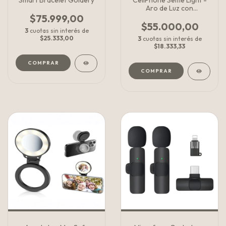
Smart Bracelet Goldery
CellPhone Selfie Light -
Aro de Luz con
disparador
$75.999,00
$55.000,00
3
cuotas sin interés de
$25.333,00
3
cuotas sin interés de
$18.333,33
COMPRAR