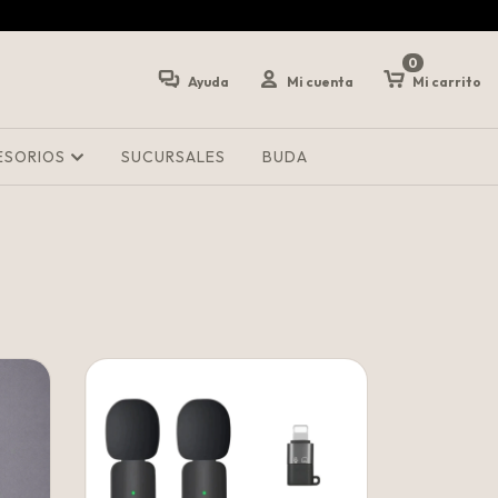
0
Ayuda
Mi cuenta
Mi carrito
ESORIOS
SUCURSALES
BUDA