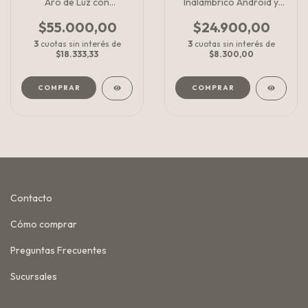
Aro de Luz con
Inalámbrico Android y
disparador
iPhone
$55.000,00
$24.900,00
3
cuotas sin interés de
3
cuotas sin interés de
$18.333,33
$8.300,00
Contacto
Cómo comprar
Preguntas Frecuentes
Sucursales